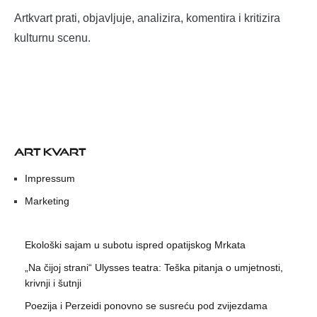
Artkvart prati, objavljuje, analizira, komentira i kritizira
kulturnu scenu.
ART KVART
Impressum
Marketing
Ekološki sajam u subotu ispred opatijskog Mrkata
„Na čijoj strani“ Ulysses teatra: Teška pitanja o umjetnosti,
krivnji i šutnji
Poezija i Perzeidi ponovno se susreću pod zvijezdama