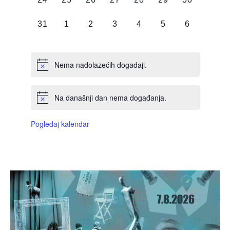
DOGAĐAJI,
DOGAĐAJI,
DOGAĐAJI,
DOGAĐAJI,
DOGAĐAJI,
DOGAĐAJI,
DOGAĐAJI
0
0
0
0
0
0
0
31
1
2
3
4
5
6
DOGAĐAJI,
DOGAĐAJI,
DOGAĐAJI,
DOGAĐAJI,
DOGAĐAJI,
DOGAĐAJI,
DOGAĐAJI
Nema nadolazećih događaji.
Na današnji dan nema događanja.
Pogledaj kalendar