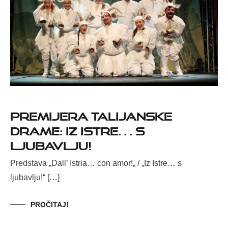
Premijera Talijanske
drame: Iz Istre… s
ljubavlju!
Predstava „Dall’ Istria… con amor!„ / „Iz Istre… s
ljubavlju!“ […]
PROČITAJ!