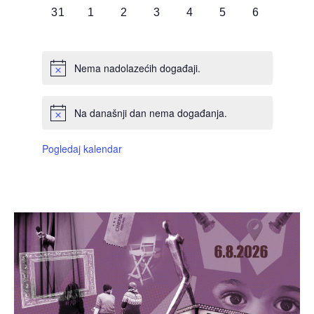
0
0
0
0
0
0
0
31
1
2
3
4
5
6
DOGAĐAJI,
DOGAĐAJI,
DOGAĐAJI,
DOGAĐAJI,
DOGAĐAJI,
DOGAĐAJI,
DOGAĐAJI
Nema nadolazećih događaji.
Na današnji dan nema događanja.
Pogledaj kalendar