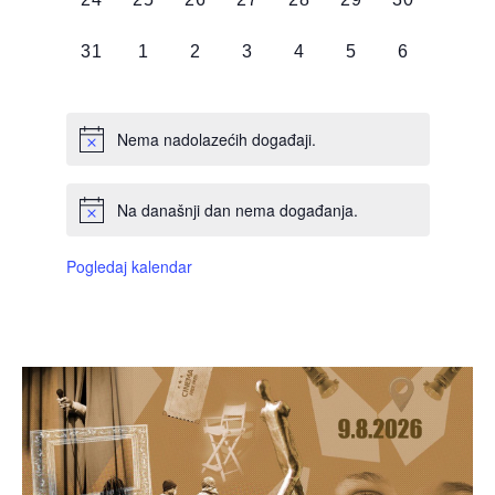
DOGAĐAJI,
DOGAĐAJI,
DOGAĐAJI,
DOGAĐAJI,
DOGAĐAJI,
DOGAĐAJI,
DOGAĐAJI
0
0
0
0
0
0
0
31
1
2
3
4
5
6
DOGAĐAJI,
DOGAĐAJI,
DOGAĐAJI,
DOGAĐAJI,
DOGAĐAJI,
DOGAĐAJI,
DOGAĐAJI
Nema nadolazećih događaji.
Na današnji dan nema događanja.
Pogledaj kalendar