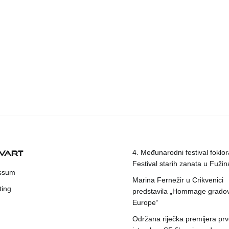
KVART
4. Međunarodni festival foklora
Festival starih zanata u Fuži
ssum
Marina Fernežir u Crikvenici
ting
predstavila „Hommage grado
Europe“
Održana riječka premijera pr