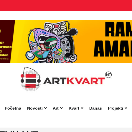
Početna
Novosti
Art
Kvart
Danas
Projekti