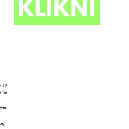
 i 2.
nama
vima
vog