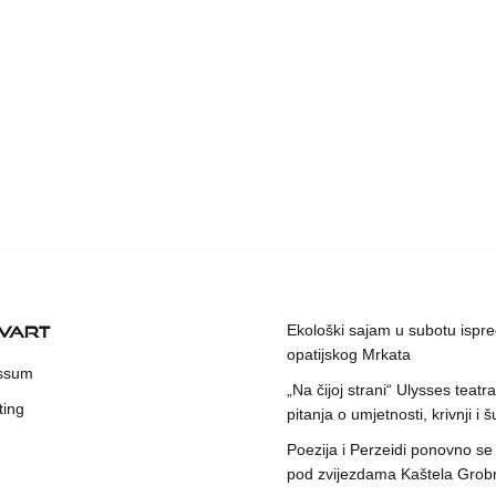
KVART
Ekološki sajam u subotu ispr
opatijskog Mrkata
ssum
„Na čijoj strani“ Ulysses teatr
ting
pitanja o umjetnosti, krivnji i šu
Poezija i Perzeidi ponovno se
pod zvijezdama Kaštela Grob