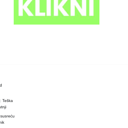
ed
a: Teška
tnji
 susreću
nik