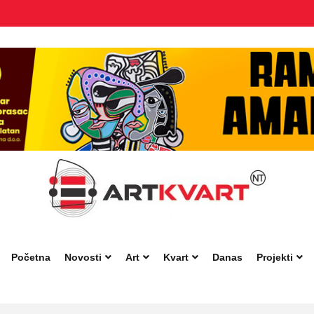
Početna
Novosti
Art
Kvart
Danas
Projekti