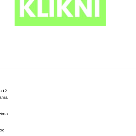
 i 2.
nama
vima
vog