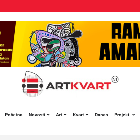
Početna
Novosti
Art
Kvart
Danas
Projekti