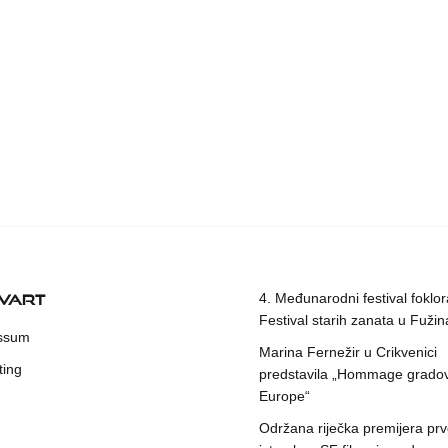
KVART
4. Međunarodni festival foklora
Festival starih zanata u Fuži
ssum
Marina Fernežir u Crikvenici
ting
predstavila „Hommage grado
Europe“
Održana riječka premijera pr