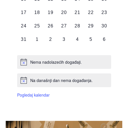
DOGAĐAJI,
DOGAĐAJI,
DOGAĐAJI,
DOGAĐAJI,
DOGAĐAJI,
DOGAĐAJI,
DOGAĐAJI
0
0
0
0
0
0
0
17
18
19
20
21
22
23
DOGAĐAJI,
DOGAĐAJI,
DOGAĐAJI,
DOGAĐAJI,
DOGAĐAJI,
DOGAĐAJI,
DOGAĐAJI
0
0
0
0
0
0
0
24
25
26
27
28
29
30
DOGAĐAJI,
DOGAĐAJI,
DOGAĐAJI,
DOGAĐAJI,
DOGAĐAJI,
DOGAĐAJI,
DOGAĐAJI
0
0
0
0
0
0
0
31
1
2
3
4
5
6
DOGAĐAJI,
DOGAĐAJI,
DOGAĐAJI,
DOGAĐAJI,
DOGAĐAJI,
DOGAĐAJI,
DOGAĐAJI
Nema nadolazećih događaji.
Na današnji dan nema događanja.
Pogledaj kalendar