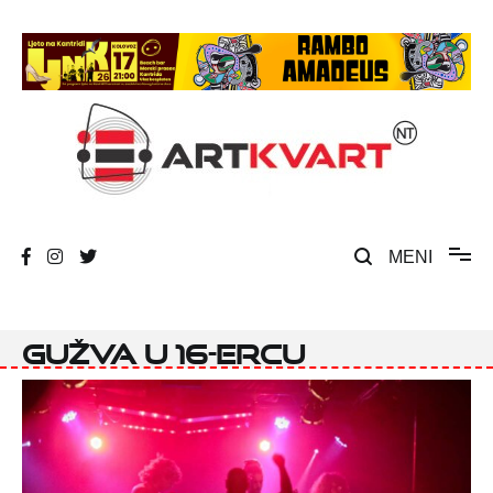
Skip
to
content
Umjetnost, kultura i društvena zbivanja
ArtKvart
MENI
gužva u 16-ercu