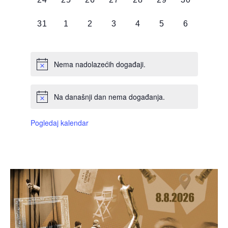
DOGAĐAJI,
DOGAĐAJI,
DOGAĐAJI,
DOGAĐAJI,
DOGAĐAJI,
DOGAĐAJI,
DOGAĐAJI
0
0
0
0
0
0
0
31
1
2
3
4
5
6
DOGAĐAJI,
DOGAĐAJI,
DOGAĐAJI,
DOGAĐAJI,
DOGAĐAJI,
DOGAĐAJI,
DOGAĐAJI
Nema nadolazećih događaji.
Na današnji dan nema događanja.
Pogledaj kalendar