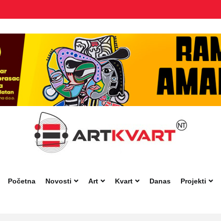
Početna
Novosti
Art
Kvart
Danas
Projekti