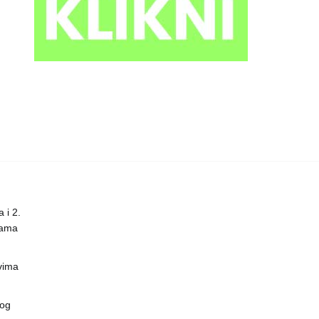
 i 2.
nama
vima
vog