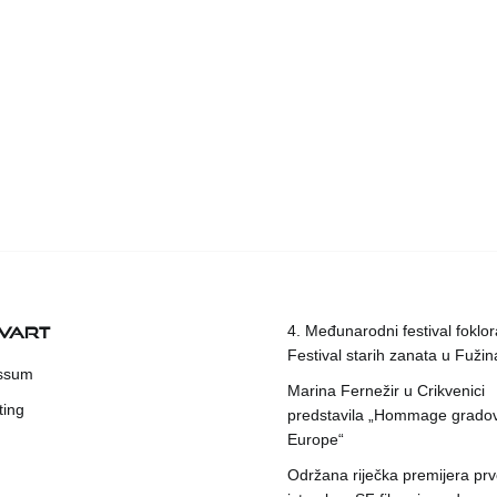
KVART
4. Međunarodni festival foklora
Festival starih zanata u Fuži
ssum
Marina Fernežir u Crikvenici
ting
predstavila „Hommage grado
Europe“
Održana riječka premijera pr