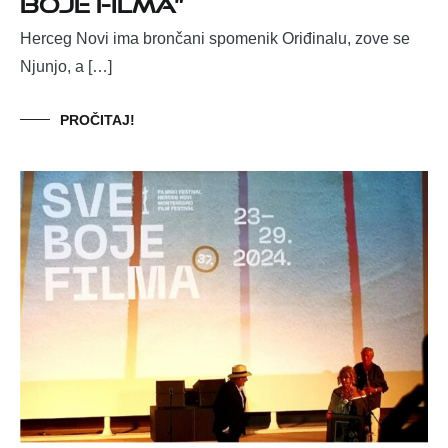
boje filma”
Herceg Novi ima brončani spomenik Oriđinalu, zove se
Njunjo, a […]
PROČITAJ!