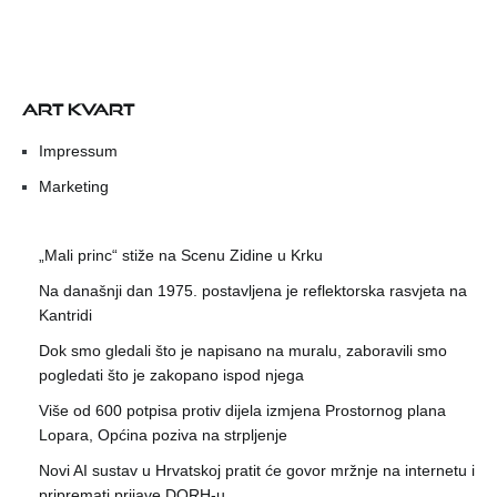
ART KVART
Impressum
Marketing
„Mali princ“ stiže na Scenu Zidine u Krku
Na današnji dan 1975. postavljena je reflektorska rasvjeta na
Kantridi
Dok smo gledali što je napisano na muralu, zaboravili smo
pogledati što je zakopano ispod njega
Više od 600 potpisa protiv dijela izmjena Prostornog plana
Lopara, Općina poziva na strpljenje
Novi AI sustav u Hrvatskoj pratit će govor mržnje na internetu i
pripremati prijave DORH-u