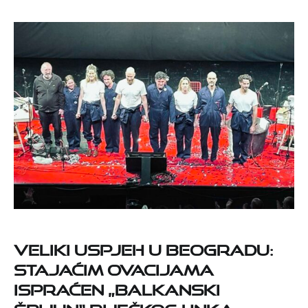
Veliki uspjeh u Beogradu:
stajaćim ovacijama
ispraćen „Balkanski
špijun“ riječkog HNK-a