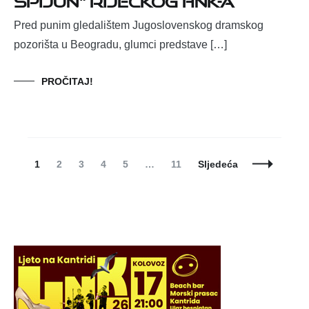
Pred punim gledalištem Jugoslovenskog dramskog
pozorišta u Beogradu, glumci predstave […]
PROČITAJ!
Posts
Page
Page
Page
Page
Page
Page
1
2
3
4
5
…
11
Sljedeća
Navigation