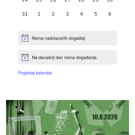
DOGAĐAJI,
DOGAĐAJI,
DOGAĐAJI,
DOGAĐAJI,
DOGAĐAJI,
DOGAĐAJI,
DOGAĐAJI
0
0
0
0
0
0
0
31
1
2
3
4
5
6
DOGAĐAJI,
DOGAĐAJI,
DOGAĐAJI,
DOGAĐAJI,
DOGAĐAJI,
DOGAĐAJI,
DOGAĐAJI
Nema nadolazećih događaji.
Na današnji dan nema događanja.
Pogledaj kalendar