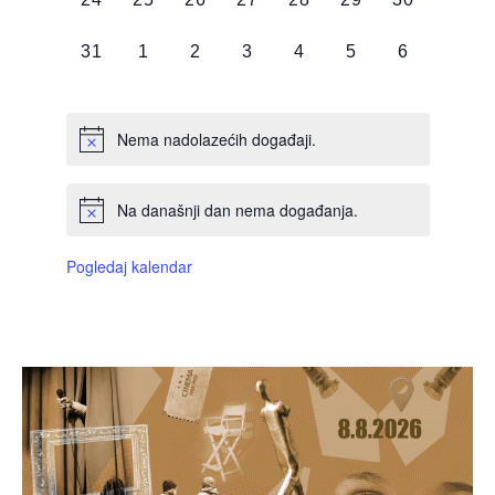
DOGAĐAJI,
DOGAĐAJI,
DOGAĐAJI,
DOGAĐAJI,
DOGAĐAJI,
DOGAĐAJI,
DOGAĐAJI
0
0
0
0
0
0
0
31
1
2
3
4
5
6
DOGAĐAJI,
DOGAĐAJI,
DOGAĐAJI,
DOGAĐAJI,
DOGAĐAJI,
DOGAĐAJI,
DOGAĐAJI
Nema nadolazećih događaji.
Na današnji dan nema događanja.
Pogledaj kalendar