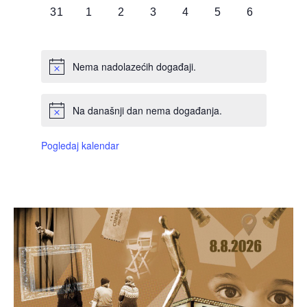
0
0
0
0
0
0
0
31
1
2
3
4
5
6
DOGAĐAJI,
DOGAĐAJI,
DOGAĐAJI,
DOGAĐAJI,
DOGAĐAJI,
DOGAĐAJI,
DOGAĐAJI
Nema nadolazećih događaji.
Na današnji dan nema događanja.
Pogledaj kalendar