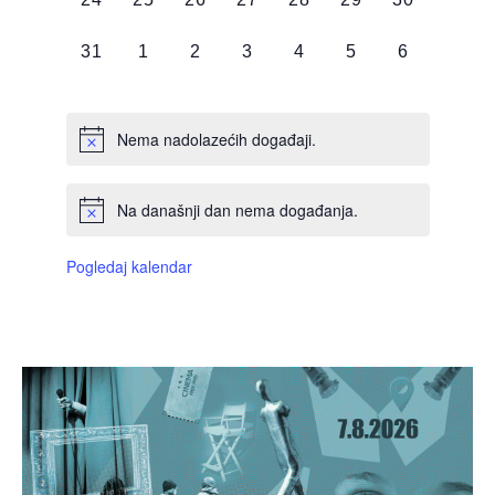
DOGAĐAJI,
DOGAĐAJI,
DOGAĐAJI,
DOGAĐAJI,
DOGAĐAJI,
DOGAĐAJI,
DOGAĐAJI
0
0
0
0
0
0
0
31
1
2
3
4
5
6
DOGAĐAJI,
DOGAĐAJI,
DOGAĐAJI,
DOGAĐAJI,
DOGAĐAJI,
DOGAĐAJI,
DOGAĐAJI
Nema nadolazećih događaji.
Na današnji dan nema događanja.
Pogledaj kalendar