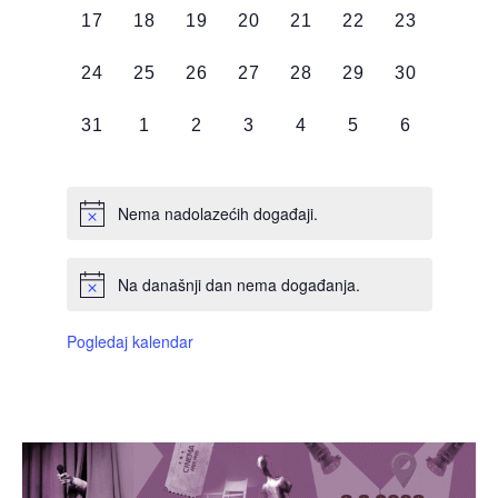
0
0
0
0
0
0
0
17
18
19
20
21
22
23
DOGAĐAJI,
DOGAĐAJI,
DOGAĐAJI,
DOGAĐAJI,
DOGAĐAJI,
DOGAĐAJI,
DOGAĐAJI
0
0
0
0
0
0
0
24
25
26
27
28
29
30
DOGAĐAJI,
DOGAĐAJI,
DOGAĐAJI,
DOGAĐAJI,
DOGAĐAJI,
DOGAĐAJI,
DOGAĐAJI
0
0
0
0
0
0
0
31
1
2
3
4
5
6
DOGAĐAJI,
DOGAĐAJI,
DOGAĐAJI,
DOGAĐAJI,
DOGAĐAJI,
DOGAĐAJI,
DOGAĐAJI
Nema nadolazećih događaji.
Na današnji dan nema događanja.
Pogledaj kalendar