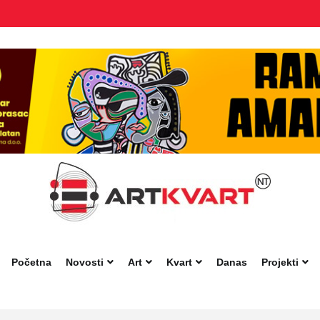
Početna
Novosti
Art
Kvart
Danas
Projekti