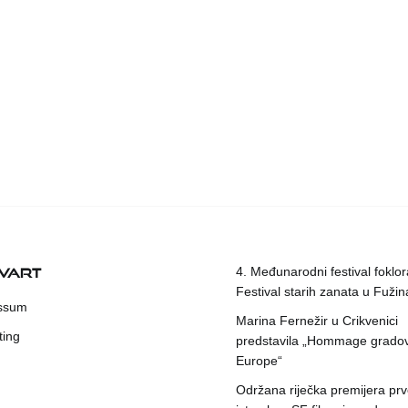
KVART
4. Međunarodni festival foklora
Festival starih zanata u Fuži
ssum
Marina Fernežir u Crikvenici
ting
predstavila „Hommage grado
Europe“
Održana riječka premijera pr