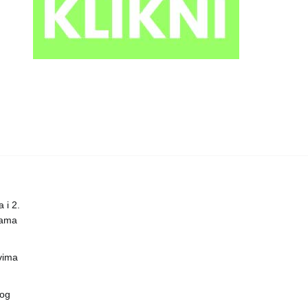
 i 2.
nama
vima
vog