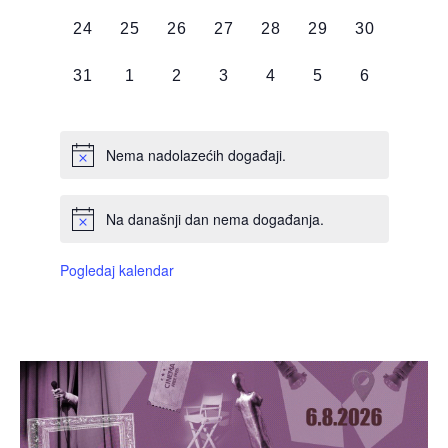
DOGAĐAJI,
DOGAĐAJI,
DOGAĐAJI,
DOGAĐAJI,
DOGAĐAJI,
DOGAĐAJI,
DOGAĐAJI
0
0
0
0
0
0
0
24
25
26
27
28
29
30
DOGAĐAJI,
DOGAĐAJI,
DOGAĐAJI,
DOGAĐAJI,
DOGAĐAJI,
DOGAĐAJI,
DOGAĐAJI
0
0
0
0
0
0
0
31
1
2
3
4
5
6
DOGAĐAJI,
DOGAĐAJI,
DOGAĐAJI,
DOGAĐAJI,
DOGAĐAJI,
DOGAĐAJI,
DOGAĐAJI
Nema nadolazećih događaji.
Na današnji dan nema događanja.
Pogledaj kalendar