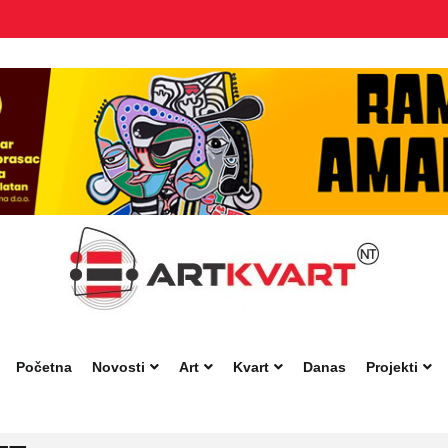
Početna
Novosti
Art
Kvart
Danas
Projekti