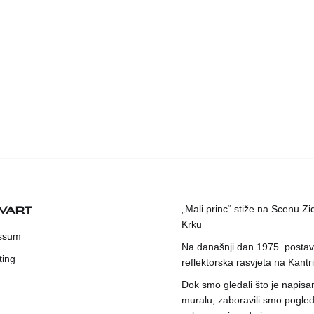
KVART
„Mali princ“ stiže na Scenu Zi
Krku
ssum
Na današnji dan 1975. postavl
ting
reflektorska rasvjeta na Kantri
Dok smo gledali što je napisa
muralu, zaboravili smo pogleda