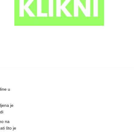
dine u
jena je
di
no na
ti što je