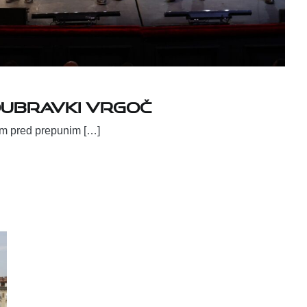
Dubravki Vrgoč
pom pred prepunim […]