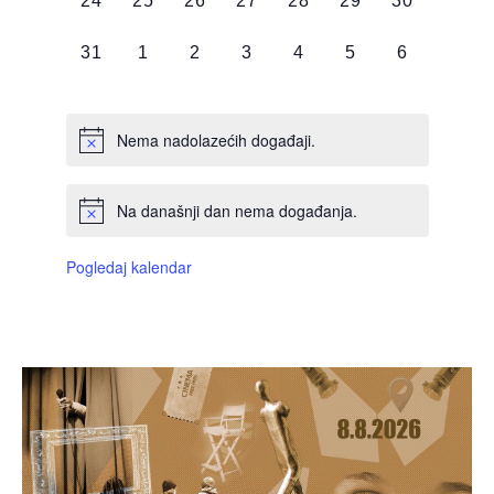
24
25
26
27
28
29
30
DOGAĐAJI,
DOGAĐAJI,
DOGAĐAJI,
DOGAĐAJI,
DOGAĐAJI,
DOGAĐAJI,
DOGAĐAJI
0
0
0
0
0
0
0
31
1
2
3
4
5
6
DOGAĐAJI,
DOGAĐAJI,
DOGAĐAJI,
DOGAĐAJI,
DOGAĐAJI,
DOGAĐAJI,
DOGAĐAJI
Nema nadolazećih događaji.
Na današnji dan nema događanja.
Pogledaj kalendar