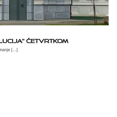
lucija” četvrtkom
jmanje […]