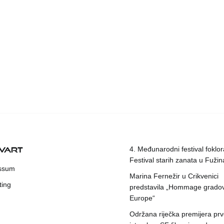
KVART
4. Međunarodni festival foklora
Festival starih zanata u Fuži
ssum
Marina Fernežir u Crikvenici
ting
predstavila „Hommage grado
Europe“
Održana riječka premijera pr