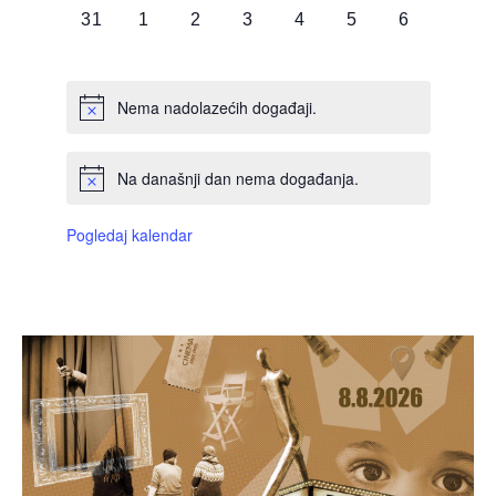
0
0
0
0
0
0
0
31
1
2
3
4
5
6
DOGAĐAJI,
DOGAĐAJI,
DOGAĐAJI,
DOGAĐAJI,
DOGAĐAJI,
DOGAĐAJI,
DOGAĐAJI
Nema nadolazećih događaji.
Na današnji dan nema događanja.
Pogledaj kalendar