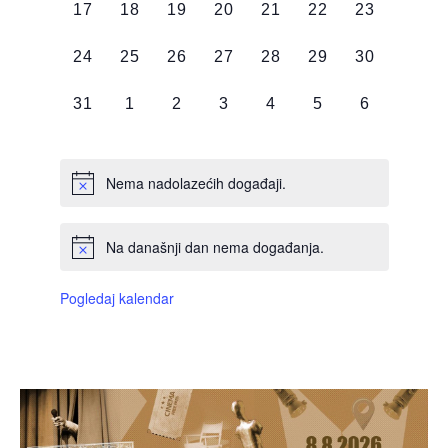
0
0
0
0
0
0
0
17
18
19
20
21
22
23
DOGAĐAJI,
DOGAĐAJI,
DOGAĐAJI,
DOGAĐAJI,
DOGAĐAJI,
DOGAĐAJI,
DOGAĐAJI
0
0
0
0
0
0
0
24
25
26
27
28
29
30
DOGAĐAJI,
DOGAĐAJI,
DOGAĐAJI,
DOGAĐAJI,
DOGAĐAJI,
DOGAĐAJI,
DOGAĐAJI
0
0
0
0
0
0
0
31
1
2
3
4
5
6
DOGAĐAJI,
DOGAĐAJI,
DOGAĐAJI,
DOGAĐAJI,
DOGAĐAJI,
DOGAĐAJI,
DOGAĐAJI
Nema nadolazećih događaji.
Na današnji dan nema događanja.
Pogledaj kalendar