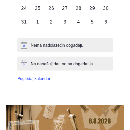
DOGAĐAJI,
DOGAĐAJI,
DOGAĐAJI,
DOGAĐAJI,
DOGAĐAJI,
DOGAĐAJI,
DOGAĐAJI
0
0
0
0
0
0
0
24
25
26
27
28
29
30
DOGAĐAJI,
DOGAĐAJI,
DOGAĐAJI,
DOGAĐAJI,
DOGAĐAJI,
DOGAĐAJI,
DOGAĐAJI
0
0
0
0
0
0
0
31
1
2
3
4
5
6
DOGAĐAJI,
DOGAĐAJI,
DOGAĐAJI,
DOGAĐAJI,
DOGAĐAJI,
DOGAĐAJI,
DOGAĐAJI
Nema nadolazećih događaji.
Na današnji dan nema događanja.
Pogledaj kalendar