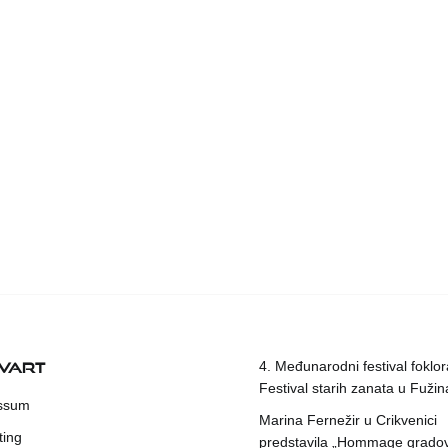
KVART
4. Međunarodni festival foklora
Festival starih zanata u Fuži
ssum
Marina Fernežir u Crikvenici
ting
predstavila „Hommage grado