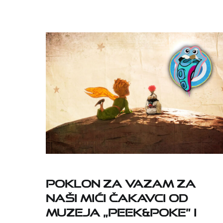
Poklon za Vazam za
naši mići čakavci od
muzeja „Peek&Poke” i