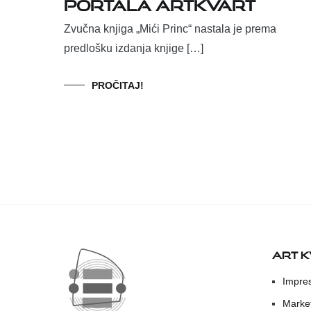
portala ArtKvart
Zvučna knjiga „Mići Princ“ nastala je prema
predlošku izdanja knjige […]
PROČITAJ!
ART 
Impre
Marke