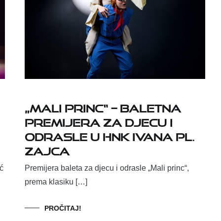
„Mali princ“ – baletna
premijera za djecu i
odrasle u HNK Ivana pl.
Zajca
ć
Premijera baleta za djecu i odrasle „Mali princ“,
prema klasiku […]
PROČITAJ!