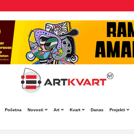
Početna
Novosti
Art
Kvart
Danas
Projekti