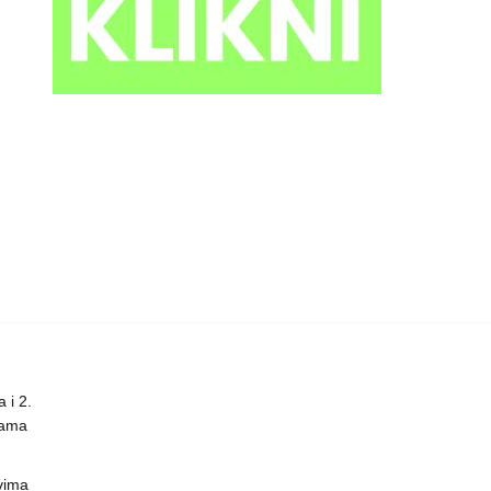
 i 2.
nama
vima