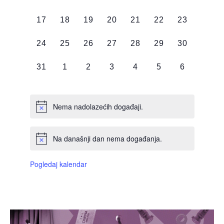
DOGAĐAJI,
DOGAĐAJI,
DOGAĐAJI,
DOGAĐAJI,
DOGAĐAJI,
DOGAĐAJI,
DOGAĐAJI
0
0
0
0
0
0
0
17
18
19
20
21
22
23
DOGAĐAJI,
DOGAĐAJI,
DOGAĐAJI,
DOGAĐAJI,
DOGAĐAJI,
DOGAĐAJI,
DOGAĐAJI
0
0
0
0
0
0
0
24
25
26
27
28
29
30
DOGAĐAJI,
DOGAĐAJI,
DOGAĐAJI,
DOGAĐAJI,
DOGAĐAJI,
DOGAĐAJI,
DOGAĐAJI
0
0
0
0
0
0
0
31
1
2
3
4
5
6
DOGAĐAJI,
DOGAĐAJI,
DOGAĐAJI,
DOGAĐAJI,
DOGAĐAJI,
DOGAĐAJI,
DOGAĐAJI
Nema nadolazećih događaji.
Na današnji dan nema događanja.
Pogledaj kalendar