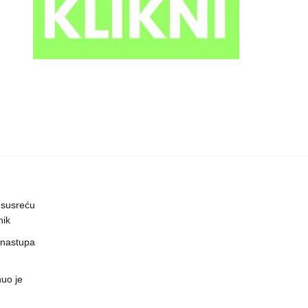
 susreću
nik
 nastupa
uo je