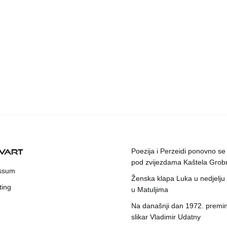
KVART
Poezija i Perzeidi ponovno se
pod zvijezdama Kaštela Grob
ssum
Ženska klapa Luka u nedjelju
ting
u Matuljima
Na današnji dan 1972. premin
slikar Vladimir Udatny