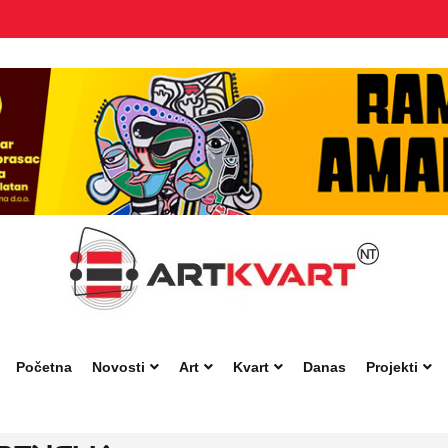
Početna
Novosti
Art
Kvart
Danas
Projekti