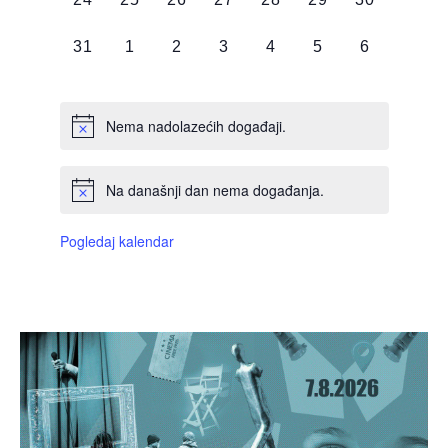
DOGAĐAJI,
DOGAĐAJI,
DOGAĐAJI,
DOGAĐAJI,
DOGAĐAJI,
DOGAĐAJI,
DOGAĐAJI
0
0
0
0
0
0
0
31
1
2
3
4
5
6
DOGAĐAJI,
DOGAĐAJI,
DOGAĐAJI,
DOGAĐAJI,
DOGAĐAJI,
DOGAĐAJI,
DOGAĐAJI
Nema nadolazećih događaji.
Na današnji dan nema događanja.
Pogledaj kalendar