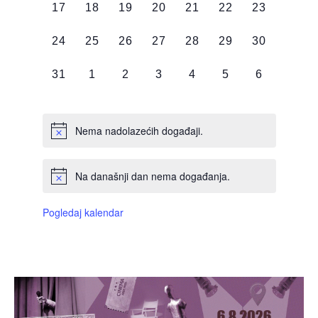
0
0
0
0
0
0
0
17
18
19
20
21
22
23
DOGAĐAJI,
DOGAĐAJI,
DOGAĐAJI,
DOGAĐAJI,
DOGAĐAJI,
DOGAĐAJI,
DOGAĐAJI
0
0
0
0
0
0
0
24
25
26
27
28
29
30
DOGAĐAJI,
DOGAĐAJI,
DOGAĐAJI,
DOGAĐAJI,
DOGAĐAJI,
DOGAĐAJI,
DOGAĐAJI
0
0
0
0
0
0
0
31
1
2
3
4
5
6
DOGAĐAJI,
DOGAĐAJI,
DOGAĐAJI,
DOGAĐAJI,
DOGAĐAJI,
DOGAĐAJI,
DOGAĐAJI
Nema nadolazećih događaji.
Na današnji dan nema događanja.
Pogledaj kalendar