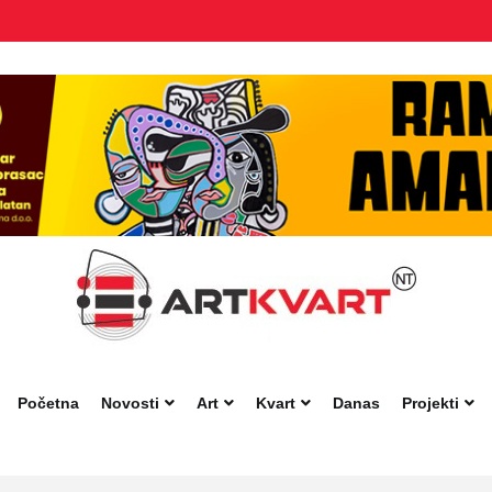
Početna
Novosti
Art
Kvart
Danas
Projekti