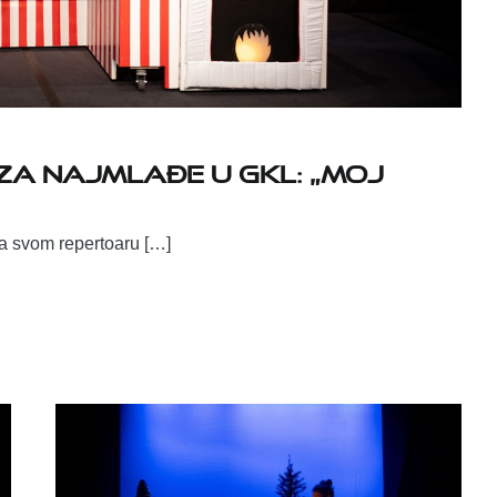
a najmlađe u GKL: „Moj
na svom repertoaru […]