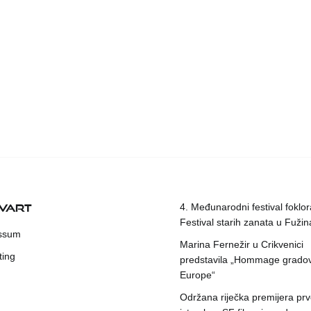
KVART
4. Međunarodni festival foklora
Festival starih zanata u Fuži
ssum
Marina Fernežir u Crikvenici
ting
predstavila „Hommage grado
Europe“
Održana riječka premijera pr