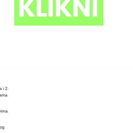
 i 2.
nama
vima
vog