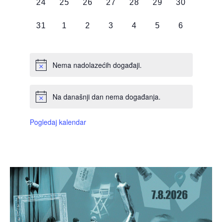
0
0
0
0
0
0
0
24
25
26
27
28
29
30
DOGAĐAJI,
DOGAĐAJI,
DOGAĐAJI,
DOGAĐAJI,
DOGAĐAJI,
DOGAĐAJI,
DOGAĐAJI
0
0
0
0
0
0
0
31
1
2
3
4
5
6
DOGAĐAJI,
DOGAĐAJI,
DOGAĐAJI,
DOGAĐAJI,
DOGAĐAJI,
DOGAĐAJI,
DOGAĐAJI
Nema nadolazećih događaji.
Na današnji dan nema događanja.
Pogledaj kalendar