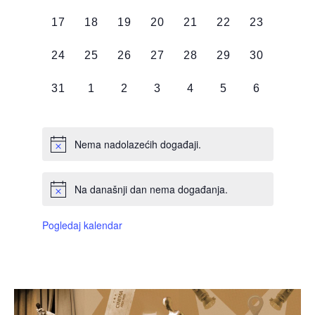
DOGAĐAJI,
DOGAĐAJI,
DOGAĐAJI,
DOGAĐAJI,
DOGAĐAJI,
DOGAĐAJI,
DOGAĐAJI
0
0
0
0
0
0
0
17
18
19
20
21
22
23
DOGAĐAJI,
DOGAĐAJI,
DOGAĐAJI,
DOGAĐAJI,
DOGAĐAJI,
DOGAĐAJI,
DOGAĐAJI
0
0
0
0
0
0
0
24
25
26
27
28
29
30
DOGAĐAJI,
DOGAĐAJI,
DOGAĐAJI,
DOGAĐAJI,
DOGAĐAJI,
DOGAĐAJI,
DOGAĐAJI
0
0
0
0
0
0
0
31
1
2
3
4
5
6
DOGAĐAJI,
DOGAĐAJI,
DOGAĐAJI,
DOGAĐAJI,
DOGAĐAJI,
DOGAĐAJI,
DOGAĐAJI
Nema nadolazećih događaji.
Na današnji dan nema događanja.
Pogledaj kalendar