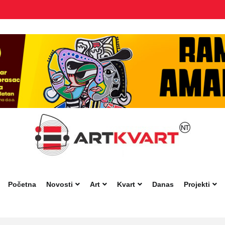
Početna
Novosti
Art
Kvart
Danas
Projekti