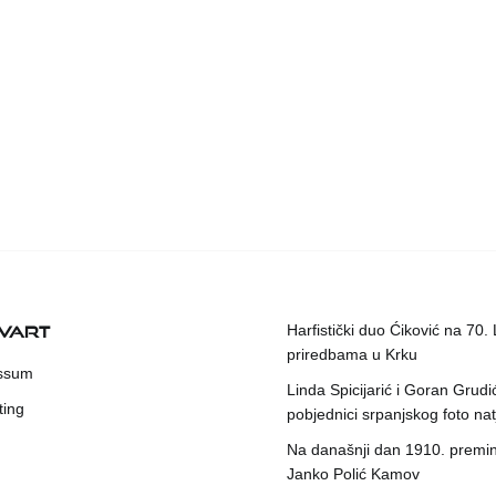
KVART
Harfistički duo Ćiković na 70.
priredbama u Krku
ssum
Linda Spicijarić i Goran Grudi
ting
pobjednici srpanjskog foto nat
Na današnji dan 1910. premin
Janko Polić Kamov