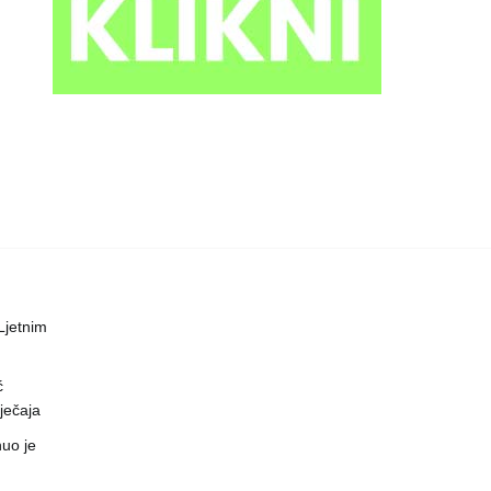
 Ljetnim
ć
ječaja
uo je