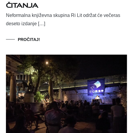
čitanja
Neformalna književna skupina Ri Lit održat će večeras
deseto izdanje […]
PROČITAJ!