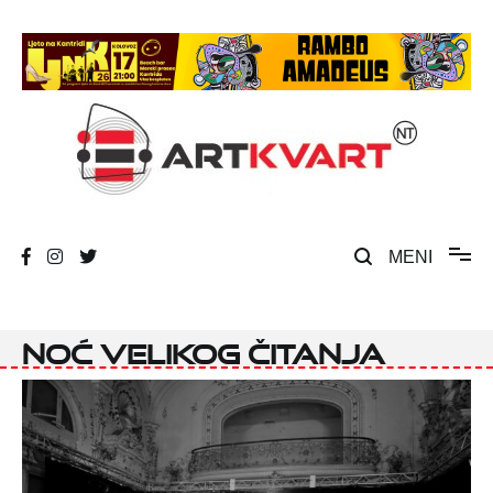
Skip
to
content
Umjetnost, kultura i društvena zbivanja
ArtKvart
MENI
Noć velikog čitanja