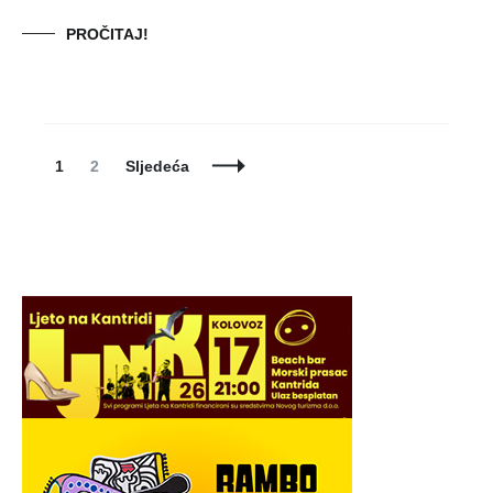
PROČITAJ!
Posts
Page
Page
1
2
Sljedeća
Navigation