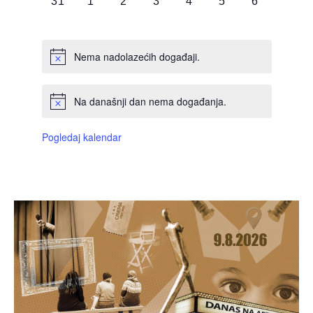
0
0
0
0
0
0
0
31
1
2
3
4
5
6
DOGAĐAJI,
DOGAĐAJI,
DOGAĐAJI,
DOGAĐAJI,
DOGAĐAJI,
DOGAĐAJI,
DOGAĐAJI
Nema nadolazećih događaji.
Na današnji dan nema događanja.
Pogledaj kalendar