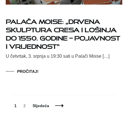
Palača Moise: „Drvena
skulptura Cresa i Lošinja
do 1550. godine – Pojavnost
i vrijednost“
U četvrtak, 3. srpnja u 19:30 sati u Palači Moise […]
PROČITAJ!
Posts
Page
Page
1
2
Sljedeća
Navigation