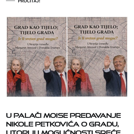
PROČITAJ!
U Palači Moise predavanje
Nikole Petkovića o gradu,
utopiji i mogućnosti sreće