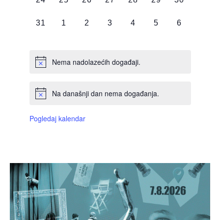
DOGAĐAJI,
DOGAĐAJI,
DOGAĐAJI,
DOGAĐAJI,
DOGAĐAJI,
DOGAĐAJI,
DOGAĐAJI
0
0
0
0
0
0
0
31
1
2
3
4
5
6
DOGAĐAJI,
DOGAĐAJI,
DOGAĐAJI,
DOGAĐAJI,
DOGAĐAJI,
DOGAĐAJI,
DOGAĐAJI
Nema nadolazećih događaji.
Na današnji dan nema događanja.
Pogledaj kalendar