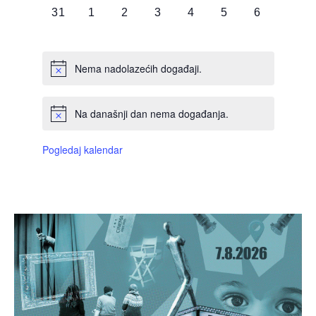
0
0
0
0
0
0
0
31
1
2
3
4
5
6
DOGAĐAJI,
DOGAĐAJI,
DOGAĐAJI,
DOGAĐAJI,
DOGAĐAJI,
DOGAĐAJI,
DOGAĐAJI
Nema nadolazećih događaji.
Na današnji dan nema događanja.
Pogledaj kalendar