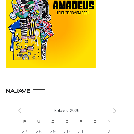
NAJAVE
kolovoz 2026
Kalendar
P
U
S
Č
P
S
N
od
0
0
0
0
0
0
0
27
28
29
30
31
1
2