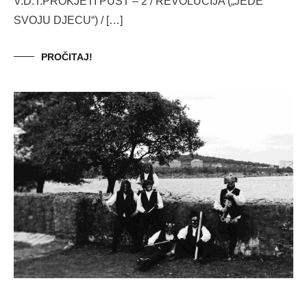
V.D.T.PROKJETI PUST – 2 / REVOLUCIJA („JEDE
SVOJU DJECU“) / […]
PROČITAJ!