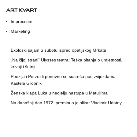
ART KVART
Impressum
Marketing
Ekološki sajam u subotu ispred opatijskog Mrkata
„Na čijoj strani“ Ulysses teatra: Teška pitanja o umjetnosti,
krivnji i šutnji
Poezija i Perzeidi ponovno se susreću pod zvijezdama
Kaštela Grobnik
Ženska klapa Luka u nedjelju nastupa u Matuljima
Na današnji dan 1972. preminuo je slikar Vladimir Udatny