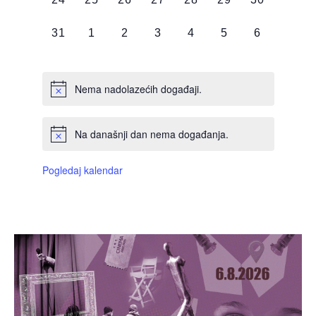
DOGAĐAJI,
DOGAĐAJI,
DOGAĐAJI,
DOGAĐAJI,
DOGAĐAJI,
DOGAĐAJI,
DOGAĐAJI
0
0
0
0
0
0
0
31
1
2
3
4
5
6
DOGAĐAJI,
DOGAĐAJI,
DOGAĐAJI,
DOGAĐAJI,
DOGAĐAJI,
DOGAĐAJI,
DOGAĐAJI
Nema nadolazećih događaji.
Na današnji dan nema događanja.
Pogledaj kalendar