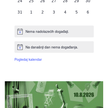
0
0
0
0
0
0
0
24
25
26
27
28
29
30
DOGAĐAJI,
DOGAĐAJI,
DOGAĐAJI,
DOGAĐAJI,
DOGAĐAJI,
DOGAĐAJI,
DOGAĐAJI
0
0
0
0
0
0
0
31
1
2
3
4
5
6
DOGAĐAJI,
DOGAĐAJI,
DOGAĐAJI,
DOGAĐAJI,
DOGAĐAJI,
DOGAĐAJI,
DOGAĐAJI
Nema nadolazećih događaji.
Na današnji dan nema događanja.
Pogledaj kalendar