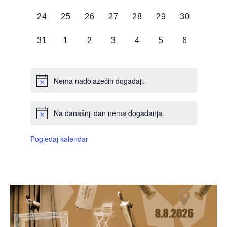
DOGAĐAJI,
DOGAĐAJI,
DOGAĐAJI,
DOGAĐAJI,
DOGAĐAJI,
DOGAĐAJI,
DOGAĐAJI
0
0
0
0
0
0
0
24
25
26
27
28
29
30
DOGAĐAJI,
DOGAĐAJI,
DOGAĐAJI,
DOGAĐAJI,
DOGAĐAJI,
DOGAĐAJI,
DOGAĐAJI
0
0
0
0
0
0
0
31
1
2
3
4
5
6
DOGAĐAJI,
DOGAĐAJI,
DOGAĐAJI,
DOGAĐAJI,
DOGAĐAJI,
DOGAĐAJI,
DOGAĐAJI
Nema nadolazećih događaji.
Na današnji dan nema događanja.
Pogledaj kalendar