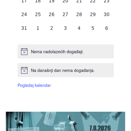
0
0
0
0
0
0
0
17
18
19
20
21
22
23
DOGAĐAJI,
DOGAĐAJI,
DOGAĐAJI,
DOGAĐAJI,
DOGAĐAJI,
DOGAĐAJI,
DOGAĐAJI
0
0
0
0
0
0
0
24
25
26
27
28
29
30
DOGAĐAJI,
DOGAĐAJI,
DOGAĐAJI,
DOGAĐAJI,
DOGAĐAJI,
DOGAĐAJI,
DOGAĐAJI
0
0
0
0
0
0
0
31
1
2
3
4
5
6
DOGAĐAJI,
DOGAĐAJI,
DOGAĐAJI,
DOGAĐAJI,
DOGAĐAJI,
DOGAĐAJI,
DOGAĐAJI
Nema nadolazećih događaji.
Na današnji dan nema događanja.
Pogledaj kalendar