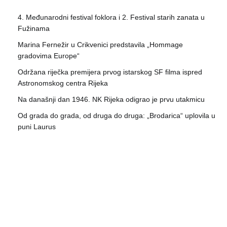
4. Međunarodni festival foklora i 2. Festival starih zanata u
Fužinama
Marina Fernežir u Crikvenici predstavila „Hommage
gradovima Europe“
Održana riječka premijera prvog istarskog SF filma ispred
Astronomskog centra Rijeka
Na današnji dan 1946. NK Rijeka odigrao je prvu utakmicu
Od grada do grada, od druga do druga: „Brodarica“ uplovila u
puni Laurus
Copyright © ArtKvart
Consent Preferences