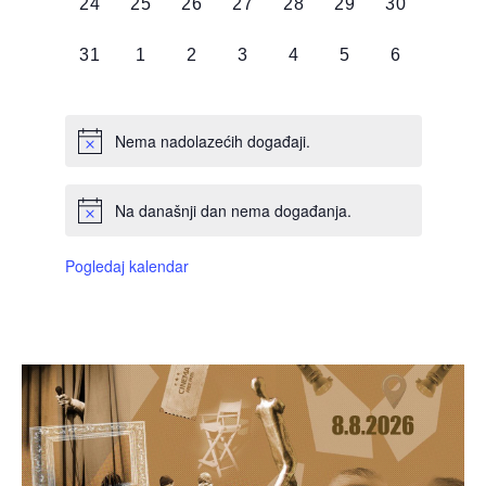
0
0
0
0
0
0
0
24
25
26
27
28
29
30
DOGAĐAJI,
DOGAĐAJI,
DOGAĐAJI,
DOGAĐAJI,
DOGAĐAJI,
DOGAĐAJI,
DOGAĐAJI
0
0
0
0
0
0
0
31
1
2
3
4
5
6
DOGAĐAJI,
DOGAĐAJI,
DOGAĐAJI,
DOGAĐAJI,
DOGAĐAJI,
DOGAĐAJI,
DOGAĐAJI
Nema nadolazećih događaji.
Na današnji dan nema događanja.
Pogledaj kalendar