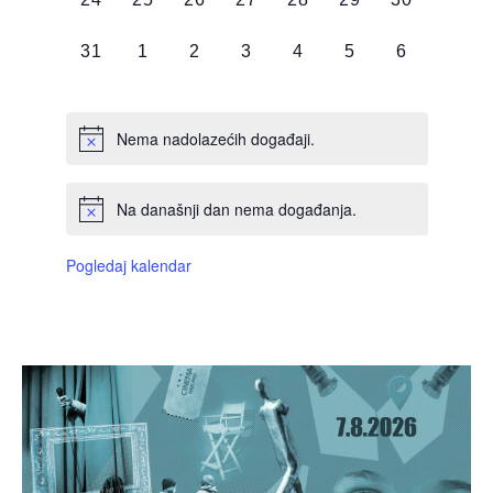
DOGAĐAJI,
DOGAĐAJI,
DOGAĐAJI,
DOGAĐAJI,
DOGAĐAJI,
DOGAĐAJI,
DOGAĐAJI
0
0
0
0
0
0
0
31
1
2
3
4
5
6
DOGAĐAJI,
DOGAĐAJI,
DOGAĐAJI,
DOGAĐAJI,
DOGAĐAJI,
DOGAĐAJI,
DOGAĐAJI
Nema nadolazećih događaji.
Na današnji dan nema događanja.
Pogledaj kalendar