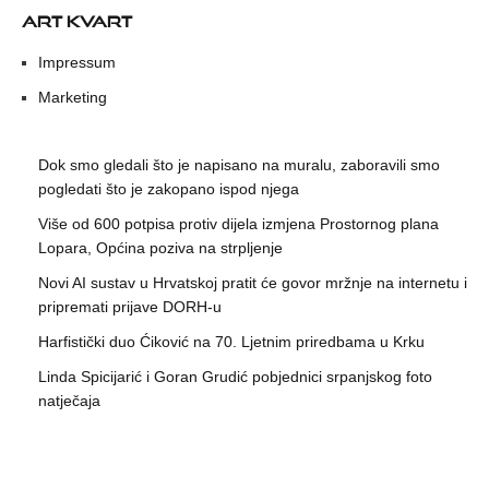
ART KVART
Impressum
Marketing
Dok smo gledali što je napisano na muralu, zaboravili smo
pogledati što je zakopano ispod njega
Više od 600 potpisa protiv dijela izmjena Prostornog plana
Lopara, Općina poziva na strpljenje
Novi AI sustav u Hrvatskoj pratit će govor mržnje na internetu i
pripremati prijave DORH-u
Harfistički duo Ćiković na 70. Ljetnim priredbama u Krku
Linda Spicijarić i Goran Grudić pobjednici srpanjskog foto
natječaja