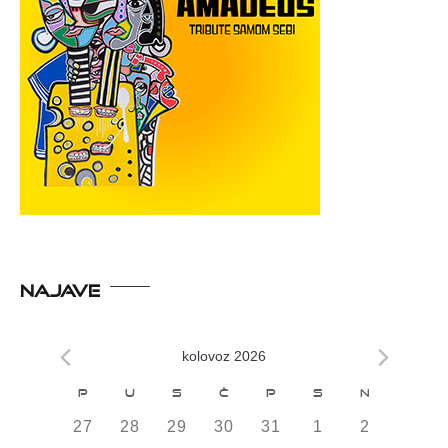
NAJAVE
kolovoz 2026
Kalendar
P
U
S
Č
P
S
N
od
0
0
0
0
0
0
0
27
28
29
30
31
1
2