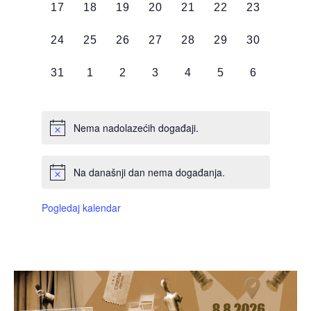
0
0
0
0
0
0
0
17
18
19
20
21
22
23
DOGAĐAJI,
DOGAĐAJI,
DOGAĐAJI,
DOGAĐAJI,
DOGAĐAJI,
DOGAĐAJI,
DOGAĐAJI
0
0
0
0
0
0
0
24
25
26
27
28
29
30
DOGAĐAJI,
DOGAĐAJI,
DOGAĐAJI,
DOGAĐAJI,
DOGAĐAJI,
DOGAĐAJI,
DOGAĐAJI
0
0
0
0
0
0
0
31
1
2
3
4
5
6
DOGAĐAJI,
DOGAĐAJI,
DOGAĐAJI,
DOGAĐAJI,
DOGAĐAJI,
DOGAĐAJI,
DOGAĐAJI
Nema nadolazećih događaji.
Na današnji dan nema događanja.
Pogledaj kalendar