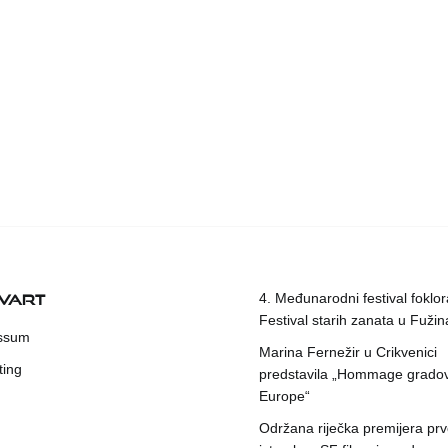
KVART
4. Međunarodni festival foklora
Festival starih zanata u Fuži
ssum
Marina Fernežir u Crikvenici
ting
predstavila „Hommage grado
Europe“
Održana riječka premijera pr