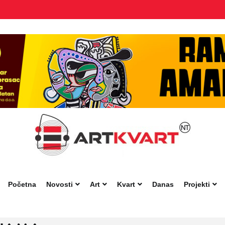
Početna
Novosti
Art
Kvart
Danas
Projekti