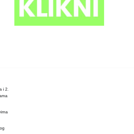
 i 2.
nama
vima
vog