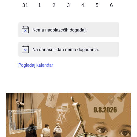
0
0
0
0
0
0
0
31
1
2
3
4
5
6
DOGAĐAJI,
DOGAĐAJI,
DOGAĐAJI,
DOGAĐAJI,
DOGAĐAJI,
DOGAĐAJI,
DOGAĐAJI
Nema nadolazećih događaji.
Na današnji dan nema događanja.
Pogledaj kalendar