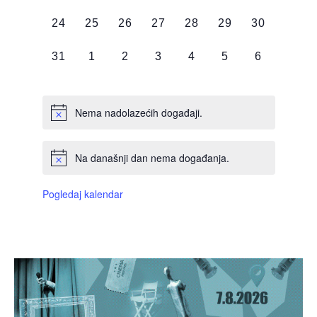
DOGAĐAJI,
DOGAĐAJI,
DOGAĐAJI,
DOGAĐAJI,
DOGAĐAJI,
DOGAĐAJI,
DOGAĐAJI
0
0
0
0
0
0
0
24
25
26
27
28
29
30
DOGAĐAJI,
DOGAĐAJI,
DOGAĐAJI,
DOGAĐAJI,
DOGAĐAJI,
DOGAĐAJI,
DOGAĐAJI
0
0
0
0
0
0
0
31
1
2
3
4
5
6
DOGAĐAJI,
DOGAĐAJI,
DOGAĐAJI,
DOGAĐAJI,
DOGAĐAJI,
DOGAĐAJI,
DOGAĐAJI
Nema nadolazećih događaji.
Na današnji dan nema događanja.
Pogledaj kalendar